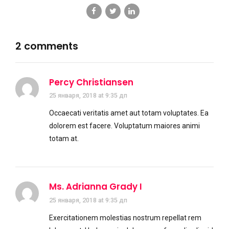
2 comments
Percy Christiansen
25 января, 2018 at 9:35 дп
Occaecati veritatis amet aut totam voluptates. Ea
dolorem est facere. Voluptatum maiores animi
totam at.
Ms. Adrianna Grady I
25 января, 2018 at 9:35 дп
Exercitationem molestias nostrum repellat rem