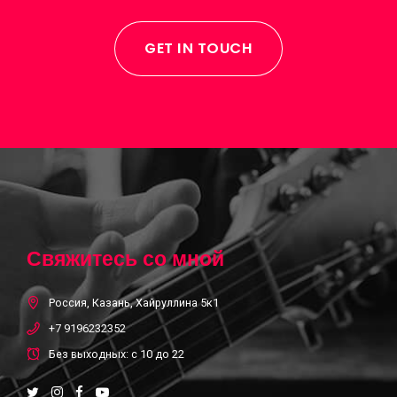
GET IN TOUCH
Свяжитесь со мной
Россия, Казань, Хайруллина 5к1
+7 9196232352
Без выходных: с 10 до 22