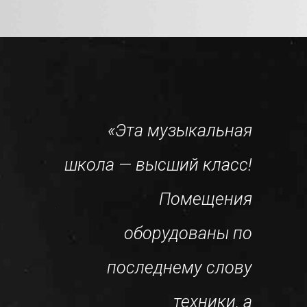
«Эта музыкальная
школа — высший класс!
«Как 
Помещения
ает эту
не
оборудованы по
лу уже
за
последнему слову
да, и я
п
техники, а