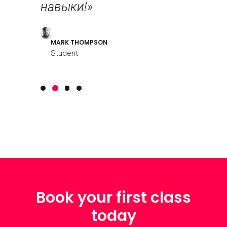
навыки!»
LOUREAL
Student
MARK THOMPSON
Student
Book your first class
today