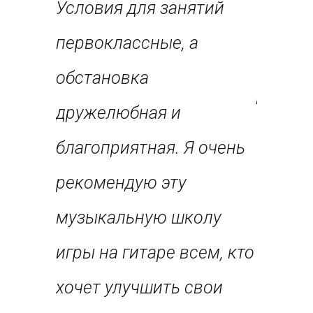
юбит
Условия для занятий
каждог
ки и
первоклассные, а
прогре
обстановка
добилс
 очень
дружелюбная и
заняти
у
благоприятная. Я очень
неверо
олу
рекомендую эту
благод
ем, кто
музыкальную школу
эту уд
игры на гитаре всем, кто
музык
ное
хочет улучшить свои
игры на