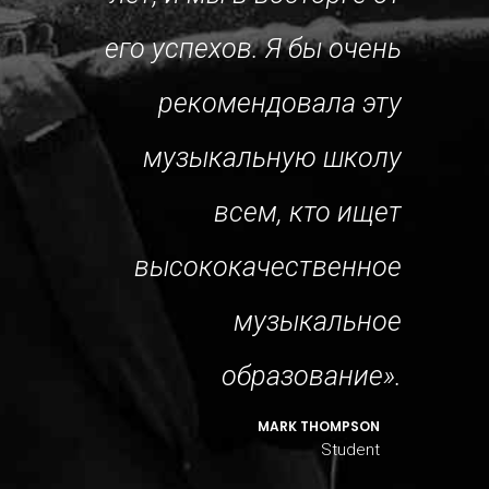
рпением
б
его успехов. Я бы очень
оков. Я
меня
рекомендовала эту
на, что
страс
музыкальную школу
тельную
всем, кто ищет
колу!».
высококачественное
муз
DO LOGAN
музыкальное
Student
образование».
MARK THOMPSON
Student