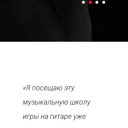
го сына
«Я посещаю эту
«Эта м
ю
музыкальную школу
школа 
аре, и
игры на гитаре уже
настоя