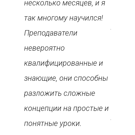
 его
несколько месяцев, и я
Препо
так многому научился!
увлече
реданы
Преподаватели
облад
невероятно
опытом
оздают
квалифицированные и
котор
знающие, они способны
подели
реду
разложить сложные
способ
я
концепции на простые и
уроки 
о
понятные уроки.
потреб