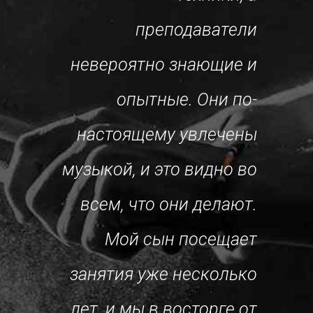
ажаюсь
му
преподаватели
спехам.
невероятно знающие и
ватели
опытные. Они по-
добры и
о
настоящему увлечены
нтливы.
н
музыкой, и это видно во
селую и
всем, что они делают.
ельную
под
Мой сын посещает
ру для
м
занятия уже несколько
оя дочь
чу
лет, и мы в восторге от